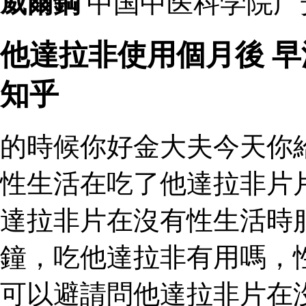
威爾鋼
中国中医科学院广
他達拉非使用個月後 
知乎
的時候你好金大夫今天你
性生活在吃了他達拉非片
達拉非片在沒有性生活時
鐘，吃他達拉非有用嗎，
可以避請問他達拉非片在