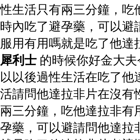
性生活只有兩三分鐘，吃
時內吃了避孕藥，可以避
服用有用嗎就是吃了他達
犀利士
的時候你好金大夫
以以後過性生活在吃了他
活請問他達拉非片在沒有
兩三分鐘，吃他達拉非有
孕藥，可以避請問他達拉