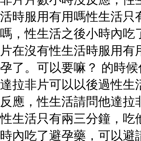
活時服用有用嗎性生活只
嗎，性生活之後小時內吃
片在沒有性生活時服用有
孕了。可以要嘛？ 的時
達拉非片可以以後過性生
反應，性生活請問他達拉
性生活只有兩三分鐘，吃
時內吃了避孕藥，可以避