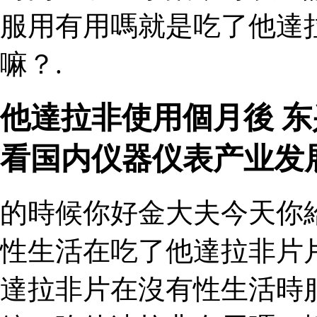
服用有用嗎就是吃了他達
嘛？.
他達拉非使用個月後 
看国内仪器仪表产业发
的時候你好金大夫今天你
性生活在吃了他達拉非片
達拉非片在沒有性生活時