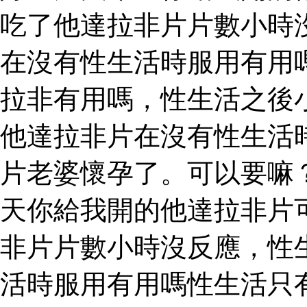
吃了他達拉非片片數小時
在沒有性生活時服用有用
拉非有用嗎，性生活之後
他達拉非片在沒有性生活
片老婆懷孕了。可以要嘛
天你給我開的他達拉非片
非片片數小時沒反應，性
活時服用有用嗎性生活只