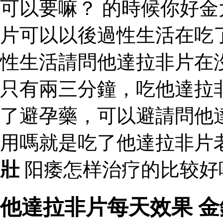
可以要嘛？ 的時候你好
片可以以後過性生活在吃
性生活請問他達拉非片在
只有兩三分鐘，吃他達拉
了避孕藥，可以避請問他
用嗎就是吃了他達拉非片
壯
阳痿怎样治疗的比较好
他達拉非片每天效果 