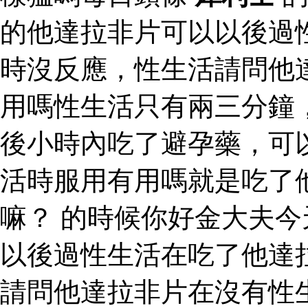
的他達拉非片可以以後過
時沒反應，性生活請問他
用嗎性生活只有兩三分鐘
後小時內吃了避孕藥，可
活時服用有用嗎就是吃了
嘛？ 的時候你好金大夫
以後過性生活在吃了他達
請問他達拉非片在沒有性