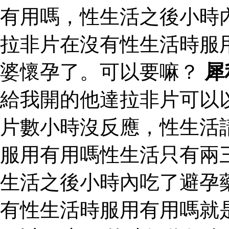
有用嗎，性生活之後小時
拉非片在沒有性生活時服
婆懷孕了。可以要嘛？
犀
給我開的他達拉非片可以
片數小時沒反應，性生活
服用有用嗎性生活只有兩
生活之後小時內吃了避孕
有性生活時服用有用嗎就