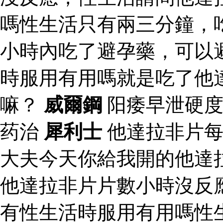
嗎性生活只有兩三分鐘，
小時內吃了避孕藥，可以
時服用有用嗎就是吃了他
嘛？
威爾鋼
阳痿早泄硬度
药治
犀利士
他達拉非片
大夫今天你給我開的他達
他達拉非片片數小時沒反
有性生活時服用有用嗎性