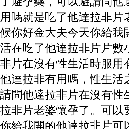
了避孕藥，可以避請問他
用嗎就是吃了他達拉非片
候你好金大夫今天你給我
活在吃了他達拉非片片數
非片在沒有性生活時服用
他達拉非有用嗎，性生活
請問他達拉非片在沒有性
拉非片老婆懷孕了。可以
你給我開的他達拉非片可