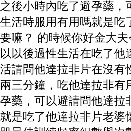
之後小時內吃了避孕藥，
生活時服用有用嗎就是吃
要嘛？ 的時候你好金大
以以後過性生活在吃了他
活請問他達拉非片在沒有
兩三分鐘，吃他達拉非有
孕藥，可以避請問他達拉
就是吃了他達拉非片老婆