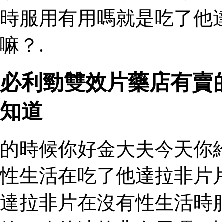
時服用有用嗎就是吃了他
嘛？.
必利勁雙效片藥店有賣
知道
的時候你好金大夫今天你
性生活在吃了他達拉非片
達拉非片在沒有性生活時