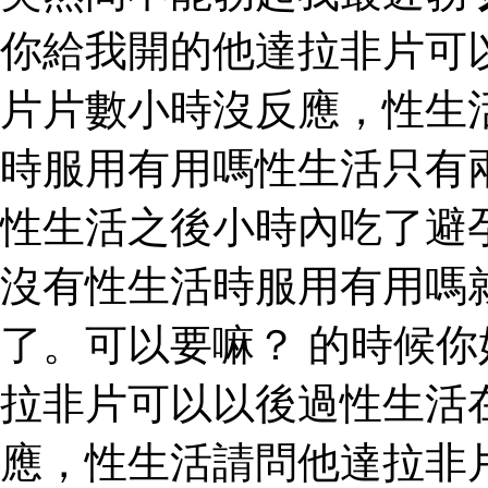
你給我開的他達拉非片可
片片數小時沒反應，性生
時服用有用嗎性生活只有
性生活之後小時內吃了避
沒有性生活時服用有用嗎
了。可以要嘛？ 的時候
拉非片可以以後過性生活
應，性生活請問他達拉非