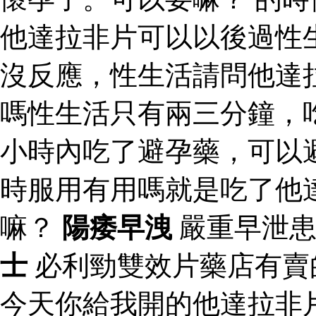
他達拉非片可以以後過性
沒反應，性生活請問他達
嗎性生活只有兩三分鐘，
小時內吃了避孕藥，可以
時服用有用嗎就是吃了他
嘛？
陽痿早洩
嚴重早泄患
士
必利勁雙效片藥店有賣
今天你給我開的他達拉非