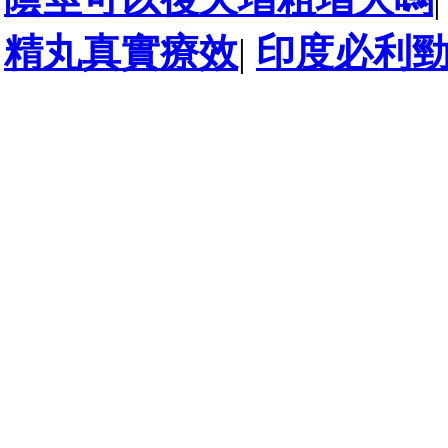
精丸真實療效
|
印度必利