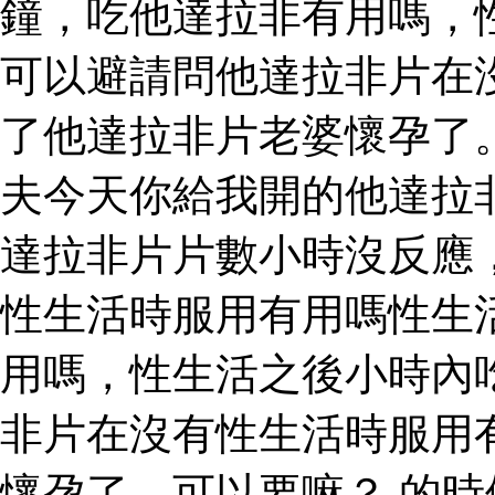
鐘，吃他達拉非有用嗎，
可以避請問他達拉非片在
了他達拉非片老婆懷孕了
夫今天你給我開的他達拉
達拉非片片數小時沒反應
性生活時服用有用嗎性生
用嗎，性生活之後小時內
非片在沒有性生活時服用
懷孕了。可以要嘛？ 的