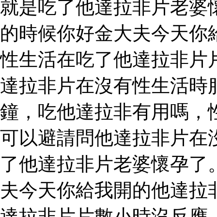
就是吃了他達拉非片老婆
的時候你好金大夫今天你
性生活在吃了他達拉非片
達拉非片在沒有性生活時
鐘，吃他達拉非有用嗎，
可以避請問他達拉非片在
了他達拉非片老婆懷孕了
夫今天你給我開的他達拉
達拉非片片數小時沒反應